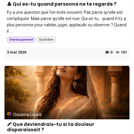
👤 Qui es-tu quand personne ne te regarde ?
Il y a une question que l’on évite souvent. Pas parce qu’elle est
compliquée. Mais parce qu’elle est nue. Qui es-tu… quand il n’y a
plus personne pour valider, juger, applaudir ou observer ? Quand
il ...
Développement
Quotidien
3 mai 2026
0
161
Ossama Loukili
🩹 Que deviendrais-tu si ta douleur
disparaissait ?