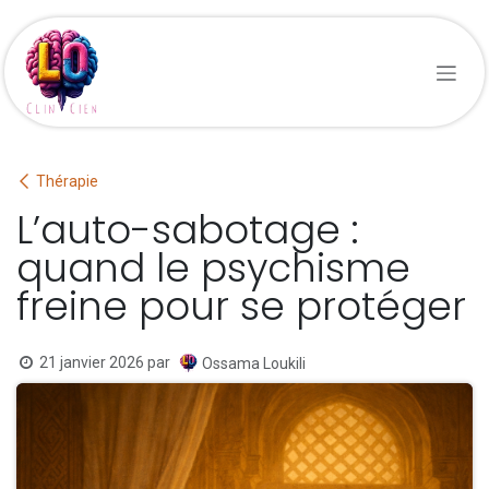
Se rendre au contenu
Thérapie
L’auto-sabotage :
quand le psychisme
freine pour se protéger
21 janvier 2026
par
Ossama Loukili